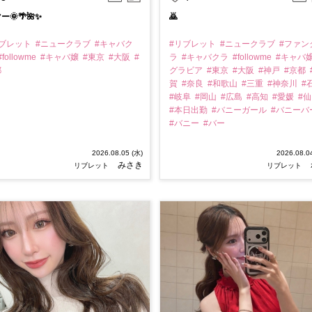
ー🌞🌴🌺✨
🙇
リブレット
#ニュークラブ
#キャバク
#リブレット
#ニュークラブ
#ファン
#followme
#キャバ嬢
#東京
#大阪
#
ラ
#キャバクラ
#followme
#キャバ
都
グラビア
#東京
#大阪
#神戸
#京都
賀
#奈良
#和歌山
#三重
#神奈川
#
#岐阜
#岡山
#広島
#高知
#愛媛
#
#本日出勤
#バニーガール
#バニーバ
#バニー
#バー
2026.08.05 (水)
2026.08.0
みさき
リブレット
リブレット