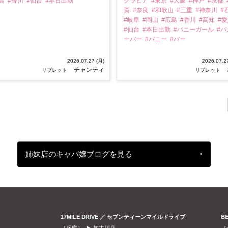
広島
#香川
#仙台
#本日出勤
グラビア
#東京
#大阪
#神戸
#京都
賀
#奈良
#和歌山
#三重
#神奈川
#
#岐阜
#岡山
#広島
#香川
#高知
#
#仙台
#本日出勤
#バニーガール
#バ
ーバー
#バニー
#バー
2026.07.27 (月)
2026.07.2
チャンティ
リブレット
リブレット
姉妹店のキャバ嬢ブログを見る
>
17MILE DRIVE ／ セブンティーンマイルドライブ
B