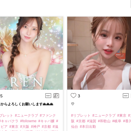
5
3
からよろしくお願いします🙏🙏🙏
♡
リブレット
#ニュークラブ
#ファンク
#リブレット
#ニュークラブ
#東京
#
#キャバクラ
#followme
#キャバ嬢
#
阪
#京都
#滋賀
#和歌山
#岐阜
#香
ラビア
#東京
#大阪
#神戸
#京都
#滋
仙台
#本日出勤