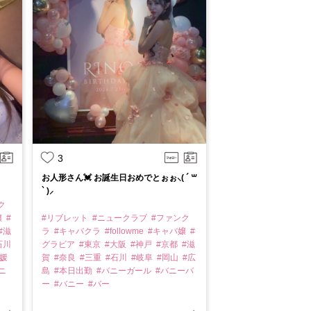
3
お人形さん💓 お誕生日おめでとぉぉ⸜( ´ ꒳
` )⸝
ク
嬢
#
#リブレット
#ニュークラブ
#ファンク
#滋
ラ
#キャバクラ
#followme
#キャバ嬢
#
石川
グラビア
#東京
#大阪
#神戸
#京都
#滋
愛媛
賀
#奈良
#三重
#石川
#岐阜
#岡山
#広
ニ
島
#本日出勤
#バニーガール
#バニーバ
ー
#バニー
#バー