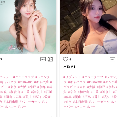
7
6
出勤です
リブレット
#ニュークラブ
#ファンク
#リブレット
#ニュークラブ
#ファン
#キャバクラ
#followme
#キャバ嬢
#
ラ
#キャバクラ
#followme
#キャバ
ラビア
#東京
#大阪
#神戸
#京都
#滋
グラビア
#東京
#大阪
#神戸
#京都
#奈良
#和歌山
#三重
#神奈川
#石川
賀
#奈良
#和歌山
#三重
#神奈川
#
岐阜
#岡山
#広島
#香川
#高知
#愛媛
#岐阜
#岡山
#広島
#香川
#高知
#
仙台
#本日出勤
#バニーガール
#バニ
#仙台
#本日出勤
#バニーガール
#バ
バー
#バニー
#バー
ーバー
#バニー
#バー