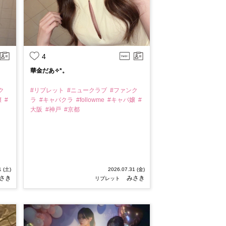
4
華金だあ✧︎*。
ク
#リブレット
#ニュークラブ
#ファンク
嬢
#
ラ
#キャバクラ
#followme
#キャバ嬢
#
大阪
#神戸
#京都
1 (土)
2026.07.31 (金)
さき
みさき
リブレット