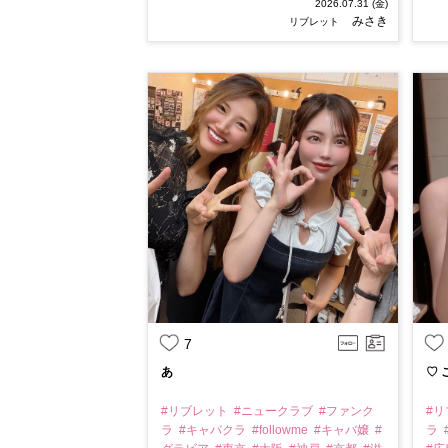
2026.07.31 (金)
みさき
リブレット
7
あ
♡
#リブレット
#ニュークラブ
#ファンク
#
ラ
#キャバクラ
#followme
#キャバ嬢
#
ラ