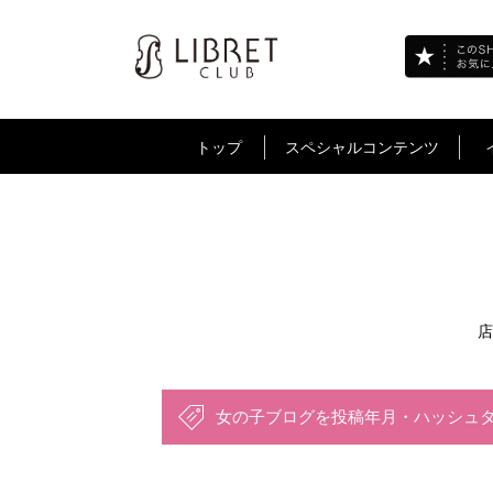
トップ
スペシャルコンテンツ
店
女の子ブログを投稿年月・ハッシュ