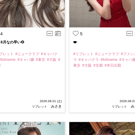
4
5
8月なの早い🌻
❤️
リブレット
#ニュークラブ
#キャバク
#リブレット
#ニュークラブ
#ファン
#followme
#キャバ嬢
#東京
#大阪
#
ラ
#キャバクラ
#followme
#キャバ
都
東京
#大阪
#京都
#本日出勤
2026.08.01 (土)
2026.08.0
みさき
み
リブレット
リブレット