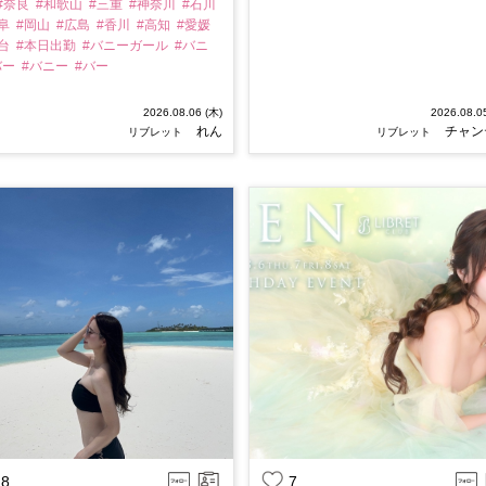
#奈良
#和歌山
#三重
#神奈川
#石川
岐阜
#岡山
#広島
#香川
#高知
#愛媛
仙台
#本日出勤
#バニーガール
#バニ
バー
#バニー
#バー
2026.08.06 (木)
2026.08.0
れん
チャン
リブレット
リブレット
8
7